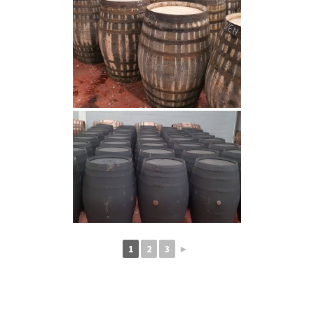
1
2
3
►